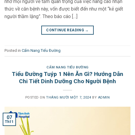
nhở mọi người về tầm quan trọng của việc nâng cao nhận
thức về căn bệnh này, vốn được biết đến như một “kẻ giết
người thầm lặng”. Theo báo cáo […]
CONTINUE READING
→
Posted in
Cẩm Nang Tiểu Đường
CẨM NANG TIỂU ĐƯỜNG
Tiểu Đường Tuýp 1 Nên Ăn Gì? Hướng Dẫn
Chi Tiết Dinh Dưỡng Cho Người Bệnh
POSTED ON
THÁNG MƯỜI MỘT 7, 2024
BY
ADMIN
07
Th11