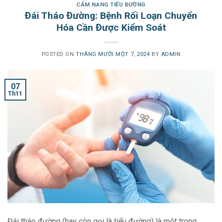
CẨM NANG TIỂU ĐƯỜNG
Đái Tháo Đường: Bệnh Rối Loạn Chuyển
Hóa Cần Được Kiểm Soát
POSTED ON
THÁNG MƯỜI MỘT 7, 2024
BY
ADMIN
07
Th11
Đái tháo đường (hay còn gọi là tiểu đường) là một trong