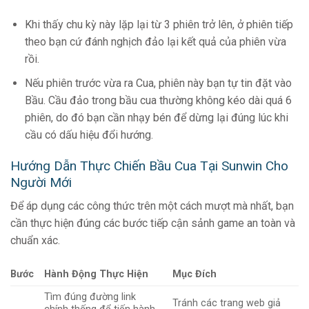
Khi thấy chu kỳ này lặp lại từ 3 phiên trở lên, ở phiên tiếp
theo bạn cứ đánh nghịch đảo lại kết quả của phiên vừa
rồi.
Nếu phiên trước vừa ra Cua, phiên này bạn tự tin đặt vào
Bầu. Cầu đảo trong bầu cua thường không kéo dài quá 6
phiên, do đó bạn cần nhạy bén để dừng lại đúng lúc khi
cầu có dấu hiệu đổi hướng.
Hướng Dẫn Thực Chiến Bầu Cua Tại Sunwin Cho
Người Mới
Để áp dụng các công thức trên một cách mượt mà nhất, bạn
cần thực hiện đúng các bước tiếp cận sảnh game an toàn và
chuẩn xác.
Bước
Hành Động Thực Hiện
Mục Đích
Tìm đúng đường link
Tránh các trang web giả