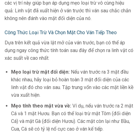
các vị trí này giúp bạn áp dụng mẹo loại trừ vô cùng hiệu
quả: Linh vật đã xuất hiện ở ván trước thì ván sau chắc chắn
không nên đánh vào mặt đối diện của nó.
Công Thức Loại Trừ Và Chọn Mặt Cho Ván Tiếp Theo
Dựa trên kết quả vừa lật mở của ván trước, bạn có thể áp
dụng ngay công thức tính toán sau đây để chọn ra linh vật có
xác suất về cao nhất:
Mẹo loại trừ mặt đối diện:
Nếu ván trước ra 3 mặt đều
khác nhau, hãy loại bỏ hoàn toàn 3 mặt đối diện của các
linh vật đó cho ván sau. Tập trung vốn vào các mặt liền kề
vừa xuất hiện.
Mẹo tính theo mặt vừa về:
Ví dụ, nếu ván trước ra 2 mặt
Cá và 1 mặt Hươu. Bạn có thể loại trừ mặt Tôm (đối diện
Cá) và mặt Gà (đối diện Hươu). Các mặt còn lại như Bầu,
Cua, Cá sẽ có tỷ lệ nổ cực cao ở ván kế tiếp.