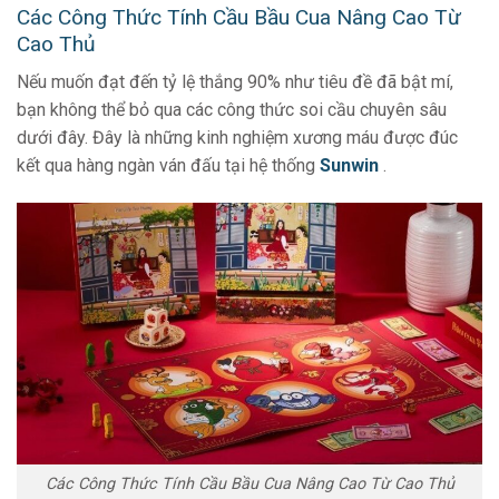
Các Công Thức Tính Cầu Bầu Cua Nâng Cao Từ
Cao Thủ
Nếu muốn đạt đến tỷ lệ thắng 90% như tiêu đề đã bật mí,
bạn không thể bỏ qua các công thức soi cầu chuyên sâu
dưới đây. Đây là những kinh nghiệm xương máu được đúc
kết qua hàng ngàn ván đấu tại hệ thống
Sunwin
.
Các Công Thức Tính Cầu Bầu Cua Nâng Cao Từ Cao Thủ