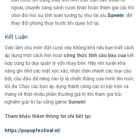
ngoài, chuyển sang sảnh cược khác hoặc tham gia các trò
chơi đòi hỏi sự tính toán tương tự như tài xỉu
Sunwin
để
thay đổi phong thủy trước khi quay trở lại.
Kết Luận
Việc làm chủ môn đặt cược này không khó nếu bạn biết cách
áp dụng một cách linh hoạt
công thức tính cầu bầu cua
kết
hợp cùng tư duy quản lý vốn nhạy bén. Hãy rèn luyện khả
năng ghi nhớ các mặt xúc xắc, nhận diện nhanh các loại cầu
bệt, cầu đảo để nâng cao tỷ lệ chiến thắng của mình lên mức
tối đa. Chúc các bạn áp dụng thành công các bí kíp trên và
mang về thật nhiều phần thưởng giá trị khi tham gia trải
nghiệm giải trí tại cổng game
Sunwin
!
Tham khảo thêm thông tin chi tiết tại:
https://popupfestival.nl/