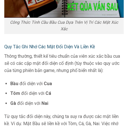
Công Thức Tính Cầu Bầu Cua Dựa Trên Vị Trí Các Mặt Xúc
Xắc
Quy Tắc Ghi Nhớ Các Mặt Đối Diện Và Liền Kề
Thông thường, thiết kế tiêu chuẩn của viên xúc xắc bầu cua
sẽ có các cặp mặt đối diện cố định (tùy thuộc vào quy ước
của từng phiên bản game, nhưng phổ biến nhất là):
Bầu
đối diện với
Cua
Tôm
đối diện với
Cá
Gà
đối diện với
Nai
Từ quy tắc đối diện này, chúng ta suy ra được các mặt liền
kề. Ví dụ: Mặt Bầu sẽ liền kề với Tôm, Cá, Gà, Nai. Việc nhớ