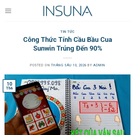
Skip
to
content
TIN TỨC
Công Thức Tính Cầu Bầu Cua
Sunwin Trúng Đến 90%
POSTED ON
THÁNG SÁU 10, 2026
BY
ADMIN
10
Th6