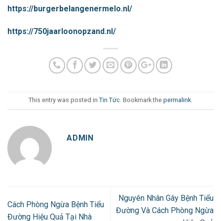
https://burgerbelangenermelo.nl/
https://750jaarloonopzand.nl/
This entry was posted in
Tin Tức
. Bookmark the
permalink
.
ADMIN
Nguyên Nhân Gây Bệnh Tiểu
Cách Phòng Ngừa Bệnh Tiểu
Đường Và Cách Phòng Ngừa
Đường Hiệu Quả Tại Nhà