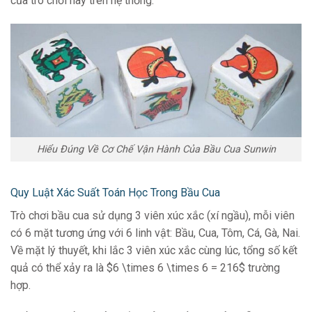
của trò chơi này trên hệ thống.
Hiểu Đúng Về Cơ Chế Vận Hành Của Bầu Cua Sunwin
Quy Luật Xác Suất Toán Học Trong Bầu Cua
Trò chơi bầu cua sử dụng 3 viên xúc xắc (xí ngầu), mỗi viên
có 6 mặt tương ứng với 6 linh vật: Bầu, Cua, Tôm, Cá, Gà, Nai.
Về mặt lý thuyết, khi lắc 3 viên xúc xắc cùng lúc, tổng số kết
quả có thể xảy ra là $6 \times 6 \times 6 = 216$ trường
hợp.